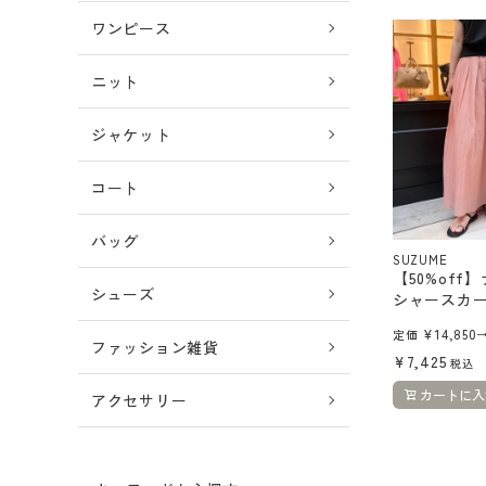
ショッピングガイド
ワンピース
よくあるご質問
ニット
DAKESHITA CO.,LTD.
ジャケット
採用情報
コート
バッグ
SUZUME
【50%off
シューズ
シャースカ
¥
14,850
定価
ファッション雑貨
¥
7,425
税込
カートに入
アクセサリー