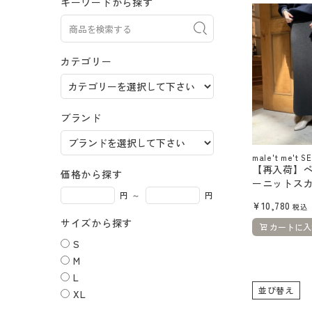
キーワードから探す
カテゴリー
ブランド
male't me't S
【再入荷】
価格から探す
ーニットス
円 ～
円
¥
10,780
税込
サイズから探す
カートに入
S
M
L
並び替え
XL