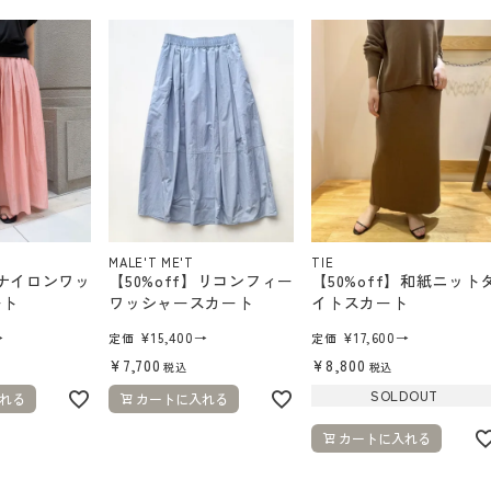
MALE'T ME'T
TIE
】ナイロンワッ
【50%off】リコンフィー
【50%off】和紙ニット
ート
ワッシャースカート
イトスカート
→
¥
15,400
→
¥
17,600
→
定価
定価
¥
7,700
¥
8,800
税込
税込
SOLDOUT
れる
カートに入れる
カートに入れる