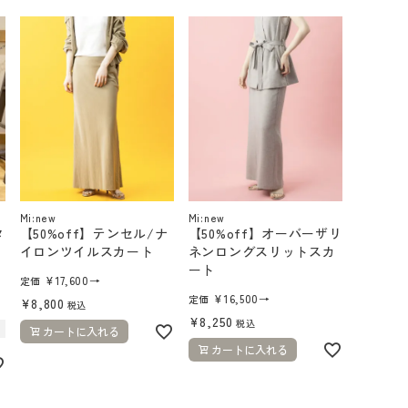
Mi:new
Mi:new
タ
【50%off】テンセル/ナ
【50%off】オーバーザリ
イロンツイルスカート
ネンロングスリットスカ
ート
¥
17,600
→
定価
¥
16,500
→
定価
¥
8,800
税込
¥
8,250
税込
カートに入れる
カートに入れる