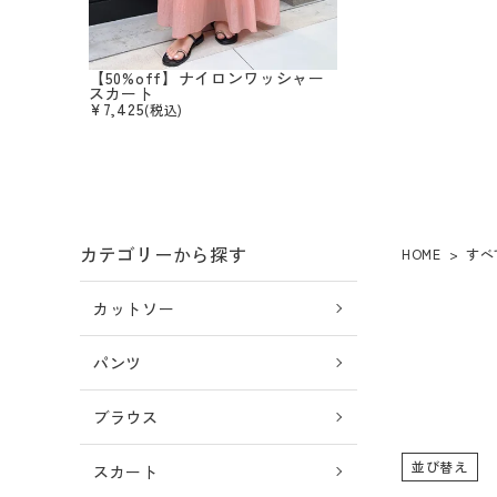
セール商品
カテゴリー
【50%off】ナイロンワッシャー
スカート
¥
7,425
(税込)
取り扱いブランド
店舗検索
コーディネート
カテゴリーから探す
HOME
すべ
BLOG
カットソー
パンツ
店舗受け取りサービス
ブラウス
お問い合わせ
並び替え
スカート