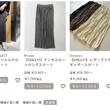
ELECT
Mi:new
Doneeyu
ペンシルナロ
【50%0ff】テンセルカッ
【50%off】レザーライ
カート
トロングスカート
ギャザースカート
¥
15,400
→
¥
18,700
→
定価
定価
¥
7,700
¥
9,350
税込
税込
れる
カートに入れる
カートに入れる
価格が安い順
価格が高い順
新着順