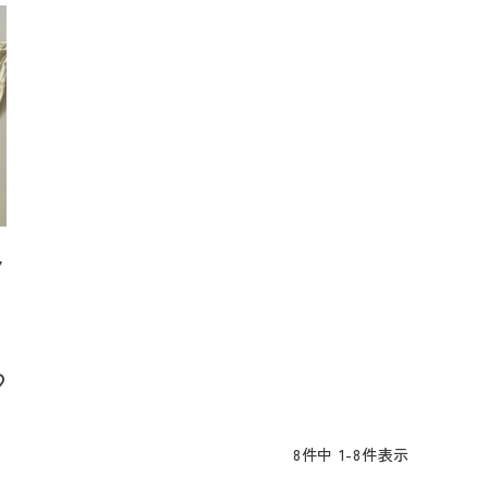
ク
8
件中
1
-
8
件表示