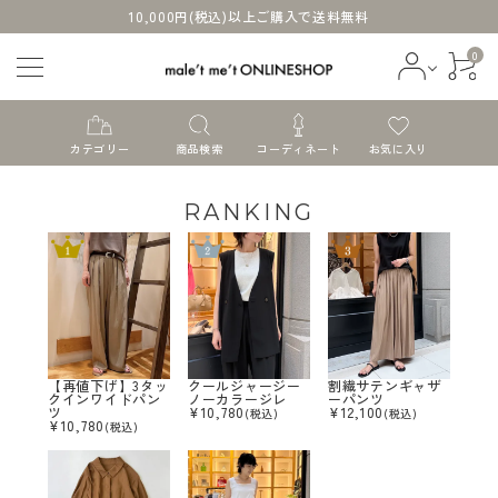
10,000円(税込)以上ご購入で送料無料
0
カテゴリー
商品検索
コーディネート
お気に入り
RANKING
ログイン
会員登録
すべての商品
【再値下げ】3タッ
クールジャージー
割繊サテンギャザ
クインワイドパン
ノーカラージレ
ーパンツ
ツ
¥
10,780
¥
12,100
(税込)
(税込)
新着商品
¥
10,780
(税込)
セール商品