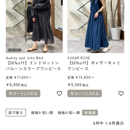
Audrey and John Wad
SUGAR ROSE
【50%off】インドコットン
【50%off】ギャザーキャミ
バルーンスリーブワンピース
ワンピース
¥
17,600
→
¥
19,800
→
定価
定価
¥
8,800
¥
9,900
税込
税込
カートに入れる
カートに入れる
並び替え
価格が安い順
価格が高い順
新着順
8
件中
1
-
8
件表示