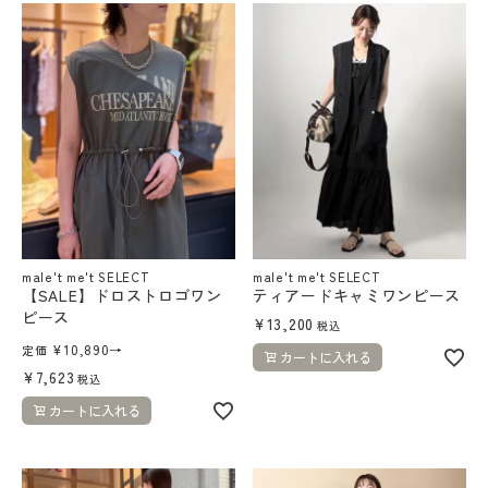
よくあるご質問
DAKESHITA CO.,LTD.
採用情報
male't me't SELECT
male't me't SELECT
【SALE】ドロストロゴワン
ティアードキャミワンピース
ピース
¥
13,200
税込
¥
10,890
→
定価
カートに入れる
¥
7,623
税込
カートに入れる