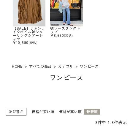
カテゴリー
取り扱いブランド
【SALE】リネンラ
裾レースタンクト
イクボイル袖シャ
ップ
ーリングシアーシ
¥
8,690
(税込)
ャツ
店舗検索
¥
10,890
(税込)
コーディネート
HOME
すべての商品
カテゴリ
ワンピース
ワンピース
BLOG
店舗受け取りサービス
お問い合わせ
並び替え
価格が安い順
価格が高い順
新着順
8
件中
1
-
8
件表示
ショッピングガイド