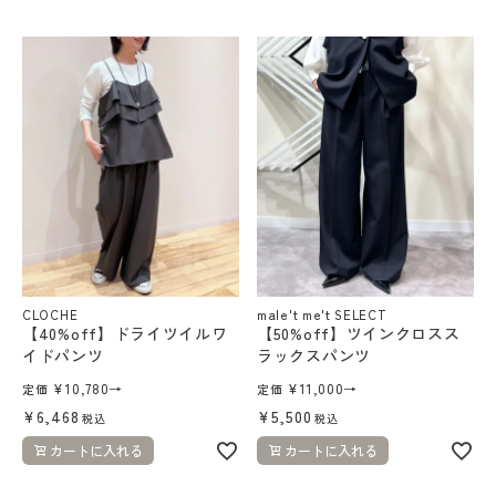
CLOCHE
male't me't SELECT
【40%off】ドライツイルワ
【50%off】ツインクロスス
イドパンツ
ラックスパンツ
¥
10,780
→
¥
11,000
→
定価
定価
¥
6,468
¥
5,500
税込
税込
カートに入れる
カートに入れる