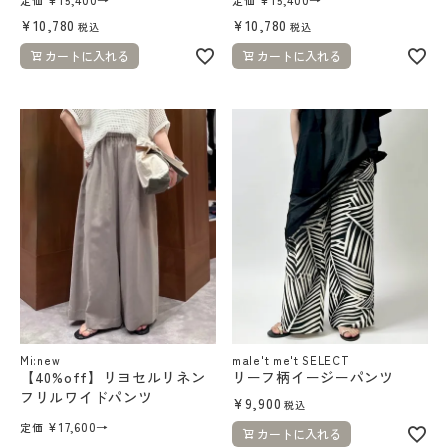
¥
10,780
¥
10,780
税込
税込
カートに入れる
カートに入れる
Mi:new
male't me't SELECT
【40%off】リヨセルリネン
リーフ柄イージーパンツ
フリルワイドパンツ
¥
9,900
税込
¥
17,600
→
定価
カートに入れる