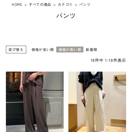
HOME
すべての商品
カテゴリ
パンツ
カテゴリー
パンツ
取り扱いブランド
店舗検索
並び替え
価格が安い順
価格が高い順
新着順
コーディネート
18
件中
1
-
18
件表示
BLOG
店舗受け取りサービス
お問い合わせ
ショッピングガイド