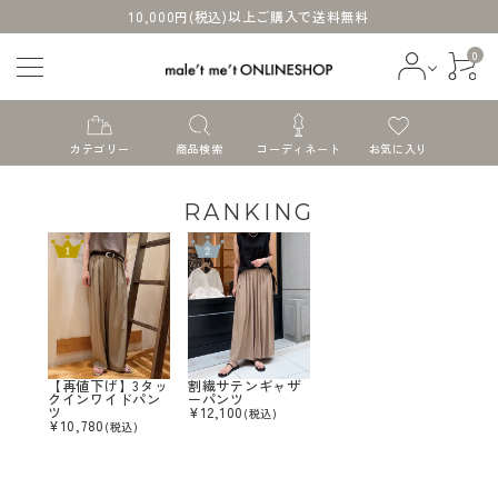
10,000円(税込)以上ご購入で送料無料
0
カテゴリー
商品検索
コーディネート
お気に入り
RANKING
ログイン
会員登録
すべての商品
【再値下げ】3タッ
割繊サテンギャザ
クインワイドパン
ーパンツ
ツ
¥
12,100
(税込)
新着商品
¥
10,780
(税込)
セール商品