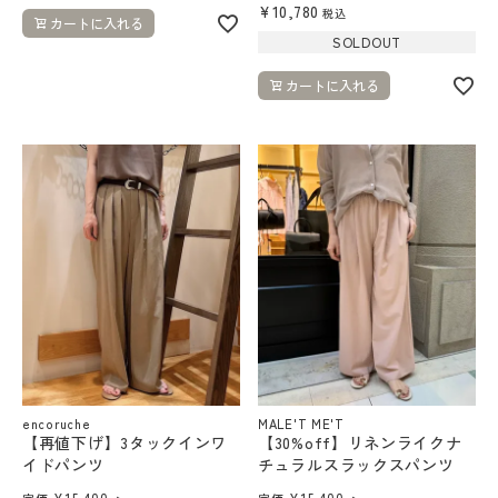
¥
10,780
税込
カートに入れる
SOLDOUT
カートに入れる
encoruche
MALE'T ME'T
【再値下げ】3タックインワ
【30%off】リネンライクナ
イドパンツ
チュラルスラックスパンツ
¥
15,400
→
¥
15,400
→
定価
定価