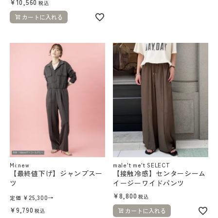
¥
10,560
税込
カートに入れる
Mi:new
male't me't SELECT
【最終値下げ】ジャンプスー
【接触冷感】センターシーム
ツ
イージーワイドパンツ
¥
8,800
税込
¥
25,300
→
定価
¥
9,790
カートに入れる
税込