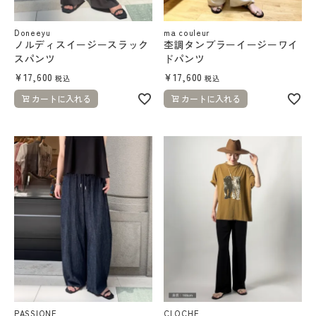
よくあるご質問
Doneeyu
ma couleur
ノルディスイージースラック
杢調タンブラーイージーワイ
DAKESHITA CO.,LTD.
スパンツ
ドパンツ
¥
17,600
¥
17,600
税込
税込
採用情報
カートに入れる
カートに入れる
PASSIONE
CLOCHE