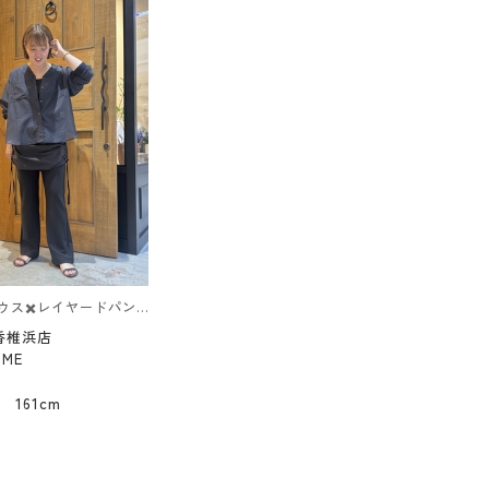
シアーブラウス✖️レイヤードパンツコーデ
香椎浜店
UME
161cm