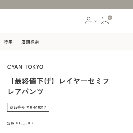
0
特集
店舗検索
CYAN TOKYO
ブラウス
スカート
【最終値下げ】レイヤーセミフ
ジャケット
コート
レアパンツ
ファッション雑貨
アクセサリー
商品番号
710-510317
¥
16,500
→
定価