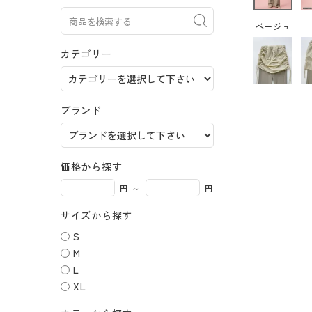
ショッピングガイド
ベージュ
よくあるご質問
カテゴリー
DAKESHITA CO.,LTD.
採用情報
ブランド
価格から探す
円 ～
円
サイズから探す
S
M
L
XL