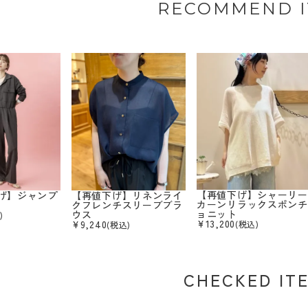
RECOMMEND 
【再値下げ】シャーリー
げ】ジャンプ
【再値下げ】リネンライ
カーンリラックスポンチ
クフレンチスリーブブラ
ョニット
ウス
)
¥
13,200
¥
9,240
(税込)
(税込)
CHECKED IT