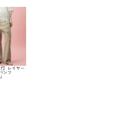
げ】レイヤー
パンツ
)