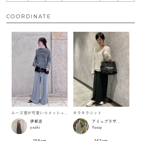
COORDINATE
ルーズ感が可愛い☆メッシュニット
キラキラニット
伊都店
アミュプラザくまもと店
yoshi
Yossy
159cm
162cm