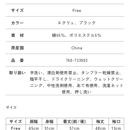
サイズ
Free
カラー
エクリュ、ブラック
素 材
綿95％、ポリエステル5％
原産国
China
品 番
760-733902
取り扱い
手洗い、漂白剤使用禁止、タンブラー乾燥禁止、
陰平干し、ドライクリーニング、ウェットクリー
ニング、中性洗剤使用、あて布使用、洗濯ネット
使用、押し洗い
サイズ
サイズ
肩幅
身幅
着丈(前/後)
袖丈
袖口
Free
45cm
51cm
57cm
48cm
13cm