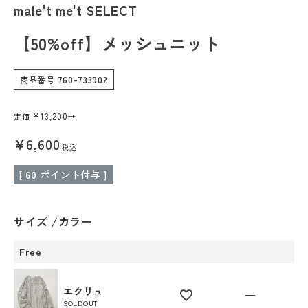
male't me't SELECT
よくあるご質問
【50%off】メッシュニット
DAKESHITA CO.,LTD.
商品番号
760-733902
採用情報
¥
13,200
→
定価
¥
6,600
税込
[
60
ポイント付与 ]
サイズ
カラー
Free
エクリュ
—
SOLDOUT