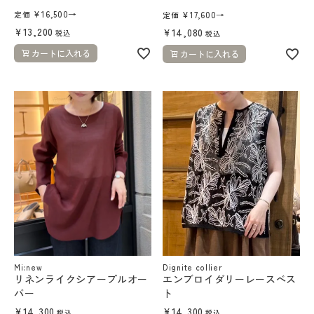
¥
16,500
→
¥
17,600
→
定価
定価
¥
13,200
¥
14,080
税込
税込
カートに入れる
カートに入れる
Dignite collier
Mi:new
エンブロイダリーレースベス
リネンライクシアープルオー
ト
バー
¥
14,300
¥
14,300
税込
税込