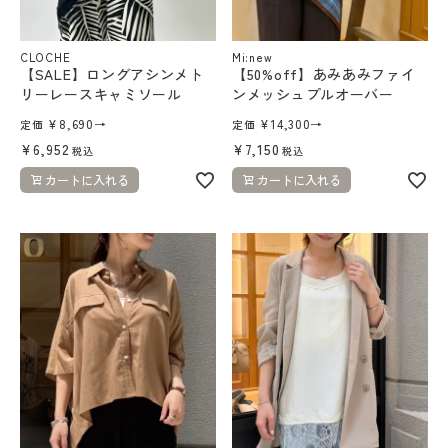
CLOCHE
Mi:new
【SALE】ロングアシンメト
【50%off】あみあみファイ
リーレースキャミソール
ンメッシュプルオーバー
¥
8,690
→
¥
14,300
→
定価
定価
¥
6,952
¥
7,150
税込
税込
カートに入れる
カートに入れる