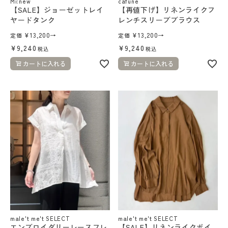
Mi:new
cafune
【SALE】ジョーゼットレイ
【再値下げ】リネンライクフ
ヤードタンク
レンチスリーブブラウス
¥
13,200
→
¥
13,200
→
定価
定価
¥
9,240
¥
9,240
税込
税込
カートに入れる
カートに入れる
male't me't SELECT
male't me't SELECT
エンブロイダリーレースフレ
【SALE】リネンライクボイ