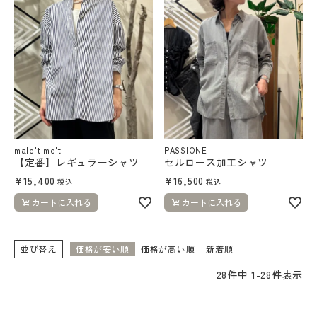
male't me't
PASSIONE
【定番】レギュラーシャツ
セルロース加工シャツ
¥
15,400
¥
16,500
税込
税込
カートに入れる
カートに入れる
並び替え
価格が安い順
価格が高い順
新着順
28
件中
1
-
28
件表示