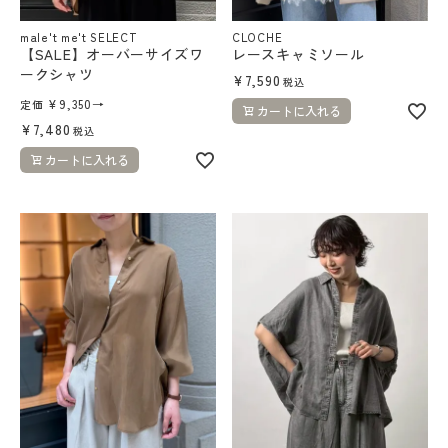
male't me't SELECT
CLOCHE
【SALE】オーバーサイズワ
レースキャミソール
ークシャツ
¥
7,590
税込
¥
9,350
→
定価
カートに入れる
¥
7,480
税込
カートに入れる