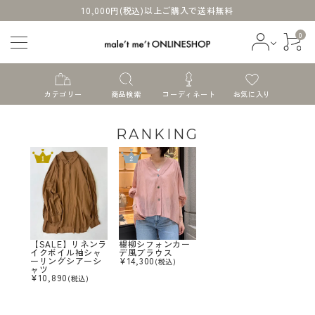
10,000円(税込)以上ご購入で送料無料
0
カテゴリー
商品検索
コーディネート
お気に入り
RANKING
ログイン
会員登録
すべての商品
【SALE】リネンラ
楊柳シフォンカー
イクボイル袖シャ
デ風ブラウス
ーリングシアーシ
¥
14,300
(税込)
新着商品
ャツ
¥
10,890
(税込)
セール商品