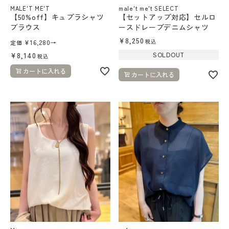
MALE'T ME'T
male't me't SELECT
【50%off】キュプラシャツ
【セットアップ対応】セルロ
ブラウス
ースドレープデニムシャツ
¥
8,250
税込
¥
16,280
→
定価
¥
8,140
SOLDOUT
税込
カートに入れる
カートに入れる