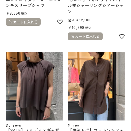
ンチスリーブシャツ
ル袖シャーリングシアーシャ
ツ
¥
9,350
税込
¥
12,100
→
定価
カートに入れる
¥
10,890
税込
カートに入れる
Doneeyu
Mi:new
【SALE】ノルディスギャザ
【再値下げ】コットンシフォ