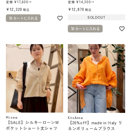
¥
17,600
→
¥
14,300
→
定価
定価
¥
12,320
¥
12,870
税込
税込
SOLDOUT
カートに入れる
カートに入れる
Mi:new
KrisAnna
【SALE】シルキーローンW
【20%off】made in Italy リ
ポケットショート丈シャツ
ネンボリュームブラウス