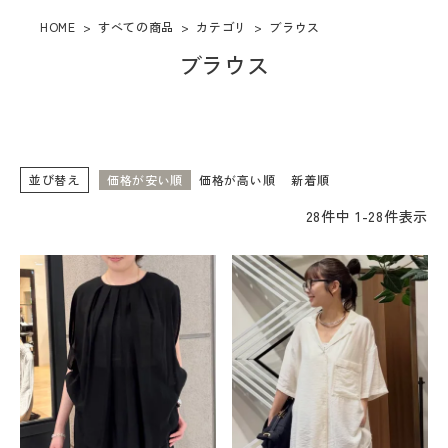
HOME
すべての商品
カテゴリ
ブラウス
カテゴリー
ブラウス
取り扱いブランド
店舗検索
並び替え
価格が安い順
価格が高い順
新着順
コーディネート
28
件中
1
-
28
件表示
BLOG
店舗受け取りサービス
お問い合わせ
ショッピングガイド