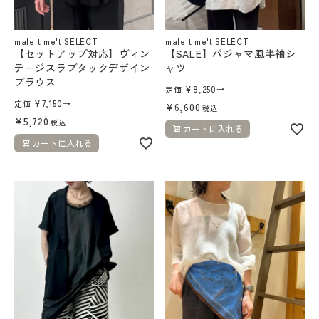
よくあるご質問
male't me't SELECT
male't me't SELECT
【セットアップ対応】ヴィン
【SALE】パジャマ風半袖シ
DAKESHITA CO.,LTD.
テージスラブタックデザイン
ャツ
ブラウス
¥
8,250
→
定価
採用情報
¥
7,150
→
定価
¥
6,600
税込
¥
5,720
税込
カートに入れる
カートに入れる